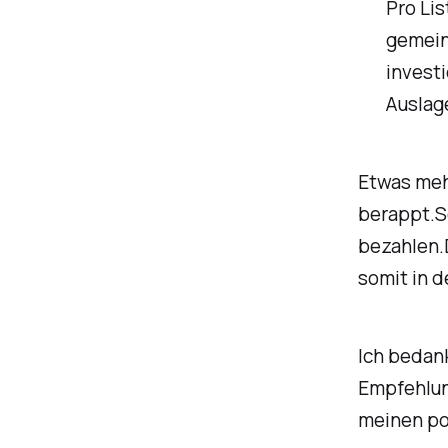
Pro Lis
gemeins
investi
Auslag
Etwas meh
berappt.S
bezahlen.D
somit in d
Ich bedank
Empfehlun
meinen pol