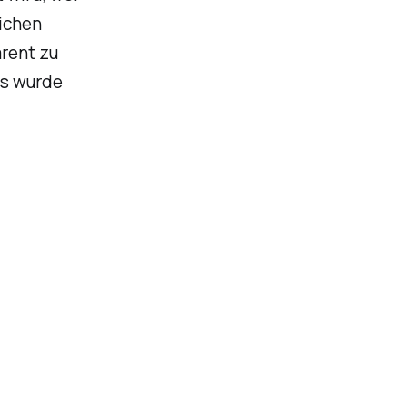
ichen
rent zu
es wurde