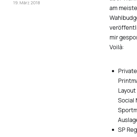
19. März 2018
am meiste
Wahlbudge
veröffentl
mir gespon
Voilà:
Privat
Printma
Layout 
Social
Sportm
Auslag
SP Reg