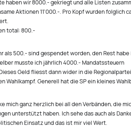
te haben wir 8000.- gekriegt und alle Listen zusam
ame Aktionen 11'000.-. Pro Kopf wurden folglich ca
ert.
en total:
800.-
r als 500.- sind gespendet worden, den Rest habe i
elber musste ich jährlich 4000.- Mandatssteuern
ieses Geld fliesst dann wider in die Regionalparte
en Wahlkampf. Generell hat die SP ein kleines Wahl
e mich ganz herzlich bei all den Verbänden, die mi
gen unterstützt haben. Ich sehe das auch als Dank
itischen Einsatz und das ist mir viel Wert.