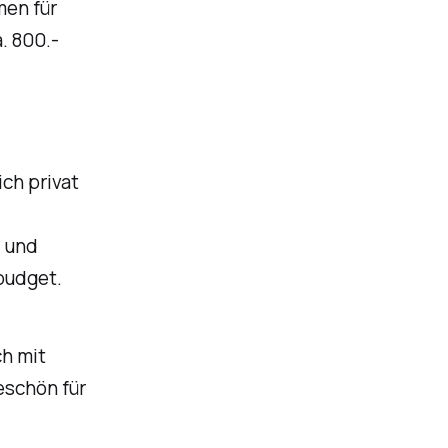
men für
. 800.-
ch privat
i und
budget.
ch mit
eschön für