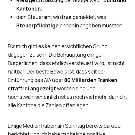
Riesige Entlastung
der Budgets von
Bund und
Kantonen
.
dem Steueramt wird nur gemeldet, was
Steuerpflichtige
ohnehin angeben müssten.
Für mich gibt es keinen ersichtlichen Grund,
dagegen zu sein. Die Behauptung einiger
Bürgerlichen, dass ehrlich versteuert wird, ist nicht
haltbar. Der beste Beweis ist, dass seit der
Einführung des AIA über
80 Milliarden Franken
straffrei angezeigt
worden sind und
höchstwahrscheinlich ist es noch viel mehr, da nicht
alle Kantone die Zahlen offenlegen.
Einige Medien haben am Sonntag bereits darüber
berichtet und ich habe zahlreiche positive